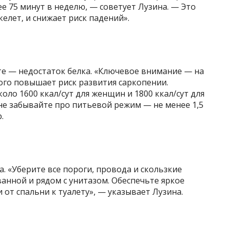
е 75 минут в неделю, — советует Лузина. — Это
лет, и снижает риск падений».
те — недостаток белка. «Ключевое внимание — на
орого повышает риск развития саркопении.
ло 1600 ккал/сут для женщин и 1800 ккал/сут для
не забывайте про питьевой режим — не менее 1,5
.
 «Уберите все пороги, провода и скользкие
ванной и рядом с унитазом. Обеспечьте яркое
и от спальни к туалету», — указывает Лузина.