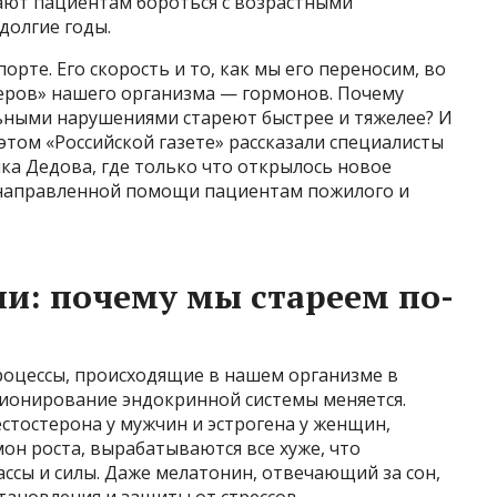
гают пациентам бороться с возрастными
долгие годы.
орте. Его скорость и то, как мы его переносим, во
еров» нашего организма — гормонов. Почему
ьными нарушениями стареют быстрее и тяжелее? И
этом «Российской газете» рассказали специалисты
а Дедова, где только что открылось новое
енаправленной помощи пациентам пожилого и
и: почему мы стареем по-
роцессы, происходящие в нашем организме в
ционирование эндокринной системы меняется.
стостерона у мужчин и эстрогена у женщин,
мон роста, вырабатываются все хуже, что
ссы и силы. Даже мелатонин, отвечающий за сон,