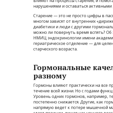
влияют на процессы старения, и помо
нарушениями и оставаться активными 
Старение — это не просто цифры в пасп
многом зависят от внутренних «дириж
диабетики и люди с другими гормонал
можно ли повернуть время вспять? Об 
НМИЦ эндокринологии имени академик
гериатрическое отделение — для цел
старческого возраста.
Гормональные качел
разному
Гормоны влияют практически на все п
течение всей жизни. Но с годами функ
Уровень одних гормонов, например, те
постепенно снижается. Другие, как гор
напрямую ведет к потере мышечной ма