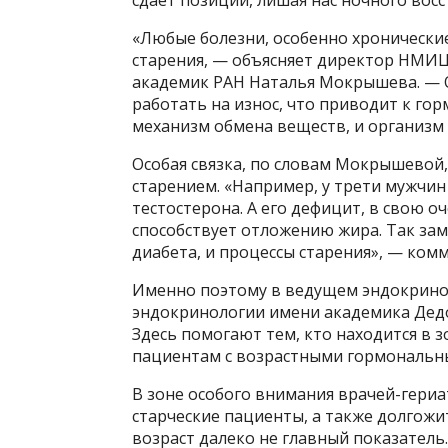
сдает позиции, лишая нас ночного восс
«Любые болезни, особенно хронические
старения, — объясняет директор НМИ
академик РАН Наталья Мокрышева. — 
работать на износ, что приводит к го
механизм обмена веществ, и организм
Особая связка, по словам Мокрышевой
старением. «Например, у трети мужчин
тестостерона. А его дефицит, в свою о
способствует отложению жира. Так зам
диабета, и процессы старения», — ком
Именно поэтому в ведущем эндокрин
эндокринологии имени академика Дедо
Здесь помогают тем, кто находится в 
пациентам с возрастными гормональн
В зоне особого внимания врачей-гериат
старческие пациенты, а также долгожи
возраст далеко не главный показатель.