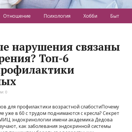
Отношение
Психология
Хобби
Быт
ые нарушения связаны
рения? Топ-6
профилактики
лых
и: 0
пов для профилактики возрастной слабостиПочему
ие уже в 60 с трудом поднимаются с кресла? Секрет
В НМИЦ эндокринологии имени академика Дедова
зучают, как заболевания эндокринной системы