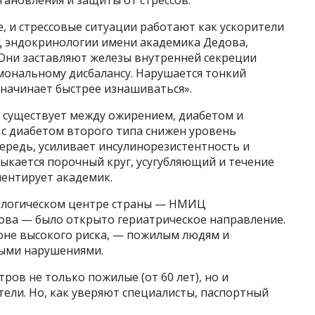
тановления и защиты от стрессов.
, и стрессовые ситуации работают как ускорители
Ц эндокринологии имени академика Дедова,
Они заставляют железы внутренней секреции
рмональному дисбалансу. Нарушается тонкий
 начинает быстрее изнашиваться».
, существует между ожирением, диабетом и
 с диабетом второго типа снижен уровень
чередь, усиливает инсулинорезистентность и
ыкается порочный круг, усугубляющий и течение
ментирует академик.
ологическом центре страны — НМИЦ
ва — было открыто гериатрическое направление.
зоне высокого риска, — пожилым людям и
ыми нарушениями.
ров не только пожилые (от 60 лет), но и
тели. Но, как уверяют специалисты, паспортный