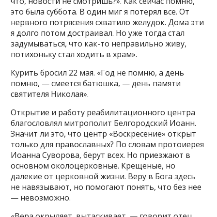
что, новости не смотришь?». Как сейчас помню,
это была суббота. В один миг я потерял все. От
нервного потрясения схватило желудок. Дома эти
я долго потом достраивал. Но уже тогда стал
задумываться, что как-то неправильно живу,
потихоньку стал ходить в храм».
Курить бросил 22 мая. «Год не помню, а день
помню, — смеется батюшка, — день памяти
святителя Николая».
Открытие и работу реабилитационного центра
благословлял митрополит Белгородский Иоанн.
Значит ли это, что центр «Воскресение» открыт
только для православных? По словам протоиерея
Иоанна Суворова, берут всех. Но приезжают в
основном околоцерковные. Крещеные, но
далекие от церковной жизни. Веру в Бога здесь
не навязывают, но помогают понять, что без нее
— невозможно.
«Вера окрыляет, вытаскивает, — говорит отец