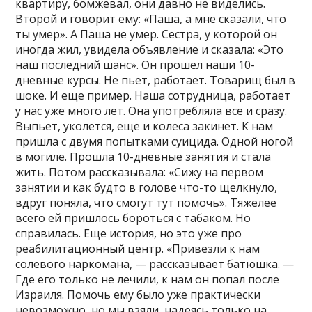
квартиру, бомжевал, они давно не виделись.
Второй и говорит ему: «Паша, а мне сказали, что
ты умер». А Паша не умер. Сестра, у которой он
иногда жил, увидела объявление и сказала: «Это
наш последний шанс». Он прошел наши 10-
дневные курсы. Не пьет, работает. Товарищ был в
шоке. И еще пример. Наша сотрудница, работает
у нас уже много лет. Она употребляла все и сразу.
Выпьет, уколется, еще и колеса закинет. К нам
пришла с двумя попытками суицида. Одной ногой
в могиле. Прошла 10-дневные занятия и стала
жить. Потом рассказывала: «Сижу на первом
занятии и как будто в голове что-то щелкнуло,
вдруг поняла, что смогут тут помочь». Тяжелее
всего ей пришлось бороться с табаком. Но
справилась. Еще история, но это уже про
реабилитационный центр. «Привезли к нам
солевого наркомана, — рассказывает батюшка. —
Где его только не лечили, к нам он попал после
Израиля. Помочь ему было уже практически
невозможно, но мы взяли, надеясь только на