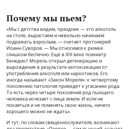
Почему мы пьем?
«Мы с детства видим, праздник — это алкоголь
на столе, вырастаем и невольно начинаем
подражать взрослым, — считает протоиерей
Иоанн Суворов. — Мы относимся к рюмке
слишком беспечно. Еще в ХIХ веке психиатр
Бенедикт Морель открыл дегенерацию и
вырождение в результате интоксикации от
употребления алкоголя или наркотиков. Его
иногда называют «Закон Мореля»: к четвертому
поколению патология приведет к угасанию рода.
То есть через четыре поколения род пьющего
человека исчезает с лица земли. И если не
покаяться и не поменять свою жизнь, ничего
хорошего можно не ждать».
И тут, по словам священнослужителя, возникают
два препятствия. «Первое — сам пьющий, сначала