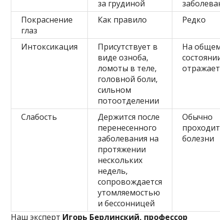
за грудиной
заболева
Покраснение
Как правило
Редко
глаз
Интоксикация
Присутствует в
На обще
виде озноба,
состояни
ломоты в теле,
отражает
головной боли,
сильном
потоотделении
Слабость
Держится после
Обычно
перенесенного
проходит
заболевания на
болезни
протяжении
нескольких
недель,
сопровождается
утомляемостью
и бессонницей
Наш эксперт
Игорь Берлинский, профессор