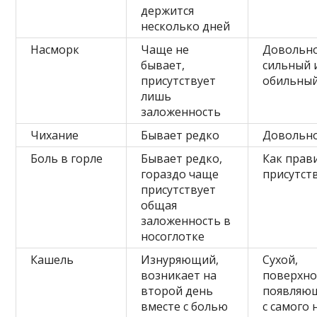
держится
несколько дней
Насморк
Чаще не
Довольн
бывает,
сильный 
присутствует
обильны
лишь
заложенность
Чихание
Бывает редко
Довольно
Боль в горле
Бывает редко,
Как прав
гораздо чаще
присутст
присутствует
общая
заложенность в
носоглотке
Кашель
Изнуряющий,
Сухой,
возникает на
поверхно
второй день
появляю
вместе с болью
с самого 