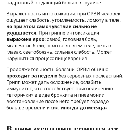
надрывный, отдающий болью в грудине.
Выраженность интоксикации: при ОРВИ человек
ощущает
слабость, утомляемость, ломоту в теле,
но при этом самочувствие сильно не
ухудшается.
При гриппе интоксикация
выражена ярко:
озноб, головная боль,
мышечные боли, ломота во всем теле, резь в
глазах, светобоязнь, сильная слабость.
Может
нарушиться процесс пищеварения.
Продолжительность болезни: ОРВИ обычно
проходит за неделю
без серьезных последствий.
Грипп может дать осложнение, ослабить
иммунитет, что способствует присоединению
«вторички» в виде бронхита и пневмонии,
восстановление после него требует гораздо
больше времени и сил,
иногда до месяца
«.
В чем отличия гриппа от