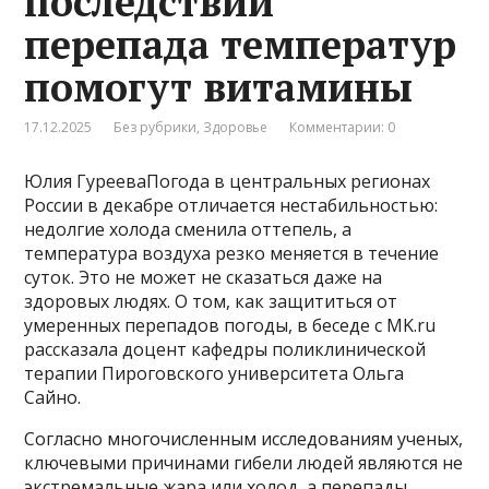
последствий
перепада температур
помогут витамины
17.12.2025
Без рубрики
,
Здоровье
Комментарии: 0
Юлия ГурееваПогода в центральных регионах
России в декабре отличается нестабильностью:
недолгие холода сменила оттепель, а
температура воздуха резко меняется в течение
суток. Это не может не сказаться даже на
здоровых людях. О том, как защититься от
умеренных перепадов погоды, в беседе с MK.ru
рассказала доцент кафедры поликлинической
терапии Пироговского университета Ольга
Сайно.
Согласно многочисленным исследованиям ученых,
ключевыми причинами гибели людей являются не
экстремальные жара или холод, а перепады