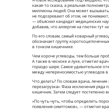
«Новое исследование подтвердило, чт
какая-то сказка, а реальная полноме
миллионы людей. Она может вызывать 
не подозревают об этом, не понимают,
— объяснил кандидат медицинских наук
добавив, что аллергия на глютен тут ни
По его словам, самый коварный углевод
обозначает группу короткоцепочечных
в тонком кишечнике.
Чем короче углеводы, тем больше пробл
А также в чесноке и луке, отметил вра
гораздо шире. Самое удивительное отк
между непереносимостью углеводов в 
Что делать? По словам врача, лечение 
перезагрузка». Фаза исключения ряда п
кишечник. Затем следует постепенно 
«По чуть-чуть, чтобы определить порог
появления симптомов», — отметил вра