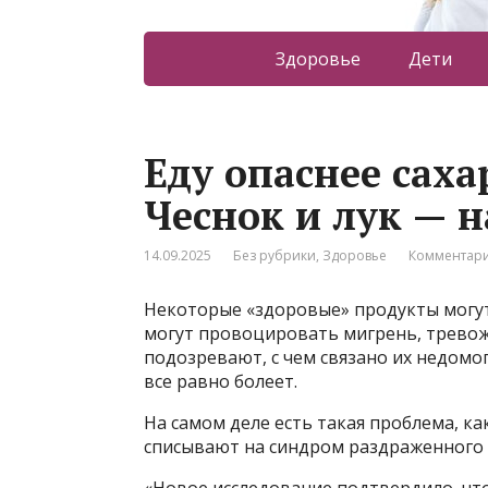
Здоровье
Дети
Еду опаснее саха
Чеснок и лук — н
14.09.2025
Без рубрики
,
Здоровье
Комментари
Некоторые «здоровые» продукты могут 
могут провоцировать мигрень, тревож
подозревают, с чем связано их недомог
все равно болеет.
На самом деле есть такая проблема, к
списывают на синдром раздраженного