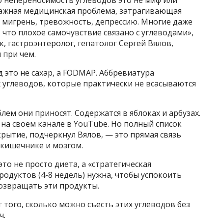
о непереносимость углеводов это не миф или
тражная медицинская проблема, затрагивающая
мигрень, тревожность, депрессию. Многие даже
 что плохое самочувствие связано с углеводами»,
, гастроэнтеролог, гепатолог Сергей Вялов,
 при чем.
 это не сахар, а FODMAP. Аббревиатура
 углеводов, которые практически не всасываются
ем они приносят. Содержатся в яблоках и арбузах.
ч на своем канале в YouTube. Но полный список
рытие, подчеркнул Вялов, — это прямая связь
кишечнике и мозгом.
это не просто диета, а «стратегическая
родуктов (4-8 недель) нужна, чтобы успокоить
возвращать эти продукты.
 того, сколько можно съесть этих углеводов без
ч.