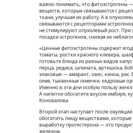
важно понимать, что фитоэстрогены —
веществ, которые связываются с рецеп
ткани, улучшая их работу. А в опухоле
связываются с рецепторами эстрогенов
не стимулируют опухолевый рост. При
посадки эстрогенов, снижая их неблаго
«Ценные фитоэстрогены содержат ягоды
томаты, ростки красного клевера, шал
готовьте блюда из разных видов капус
перца, редиса, шпината, артишока, боб
злаковые — амарант, овес, киноа, рис
семя, тыквенные семечки, кедровые о
Именно в эти дни особую пользу женск
А напитки обогатите вкусом имбиря, к
Коновалова.
Второй этап наступает после овуляции
обогатить пищу веществами, которые п
выработку прогестерона — это продукты
железом.