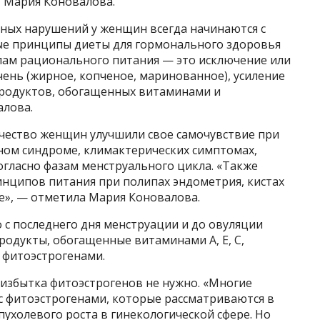
 Мария Коновалова.
ных нарушений у женщин всегда начинаются с
ные принципы диеты для гормонального здоровья
лам рационального питания — это исключение или
нь (жирное, копченое, маринованное), усиление
продуктов, обогащенных витаминами и
алова.
ичество женщин улучшили свое самочувствие при
ном синдроме, климактерических симптомах,
гласно фазам менструального цикла. «Также
нципов питания при полипах эндометрия, кистах
е», — отметила Мария Коновалова.
о с последнего дня менструации и до овуляции
одукты, обогащенные витаминами А, Е, С,
 фитоэстрогенами.
я избытка фитоэстрогенов не нужно. «Многие
 фитоэстрогенами, которые рассматриваются в
ухолевого роста в гинекологической сфере. Но