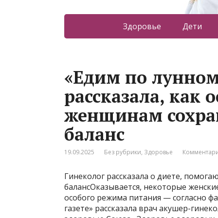
Здоровье
Дети
«Едим по лунном
рассказала, как 
женщинам сохра
баланс
19.09.2025
Без рубрики
,
Здоровье
Комментари
Гинеколог рассказала о диете, помо
балансОказывается, некоторые женск
особого режима питания — согласно фа
газете» рассказала врач акушер-гинек