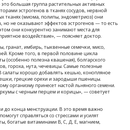
 это большая группа растительных активных
торами эстрогенов в тканях сосудов, нервной
вых тканях (миома, полипы, эндометриоз) они
, но не оказывают эффектов эстрогенов — то есть
 этом они конкурентно занимают места для
приятное воздействие», — поясняет доктор.
, гранат, имбирь, тыквенные семечки, мисо,
фей. Кроме того, в первой половине цикла
ты (особенно полезна квашеная), болгарского
ов, гороха, нута, чечевицы. Самые полезные
. В салаты хорошо добавлять кешью, конопляное
решки, грецкие орехи и зародыши пшеницы.
ому организму принесет настой льняного семени.
уркумы с черным перцем и корицы», — советует
 и до конца менструации. В это время важно
омогут справляться со стрессами и усилят
, богатые витаминами В, С, Д, Е, магнием,