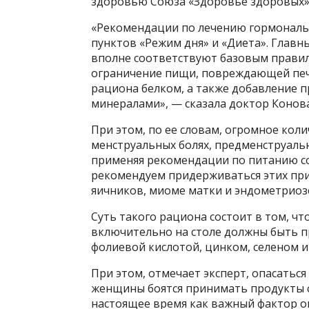
здоровью Союза «Здоровье здоровых»
«Рекомендации по лечению гормональ
пунктов «Режим дня» и «Диета». Глав
вполне соответствуют базовым прави
ограничение пищи, повреждающей пече
рациона белком, а также добавление 
минералами», — сказала доктор Конов
При этом, по ее словам, огромное кол
менструальных болях, предменструаль
применяя рекомендации по питанию со
рекомендуем придерживаться этих при
яичников, миоме матки и эндометриоз
Суть такого рациона состоит в том, чт
включительно на столе должны быть пр
фолиевой кислотой, цинком, селеном и
При этом, отмечает эксперт, опасатьс
женщины боятся принимать продукты с
настоящее время как важный фактор оп