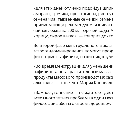
«Для этих дней отлично подойдут шпина
амарант, гречиха, просо, киноа, рис, н
семена чиа, тыквенные семечки, семена
приемом пищи рекомендуем выпивать н
чайная ложка на 200 мл горячей воды. 
корицу, сырое какао», — говорит докто
Во второй фазе менструального цикла
эстрогендоминирования помогут прод
фитогормоны: финики, пажитник, клубе
«Во время менструации для уменьшени
рафинированные растительные масла, 
продукты массового производства; саха
алкоголь», — советует Мария Коновало
«Важное уточнение — не ждите от дие
всех многолетних проблем за один мес
философии заботы о своем здоровье», 