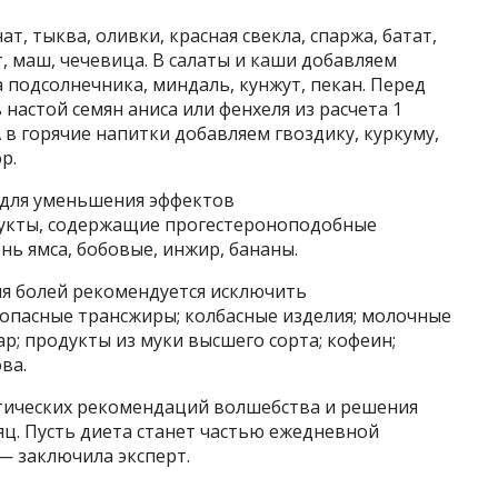
т, тыква, оливки, красная свекла, спаржа, батат,
ут, маш, чечевица. В салаты и каши добавляем
 подсолнечника, миндаль, кунжут, пекан. Перед
астой семян аниса или фенхеля из расчета 1
А в горячие напитки добавляем гвоздику, куркуму,
р.
 для уменьшения эффектов
укты, содержащие прогестероноподобные
нь ямса, бобовые, инжир, бананы.
я болей рекомендуется исключить
опасные трансжиры; колбасные изделия; молочные
р; продукты из муки высшего сорта; кофеин;
ва.
тических рекомендаций волшебства и решения
яц. Пусть диета станет частью ежедневной
— заключила эксперт.