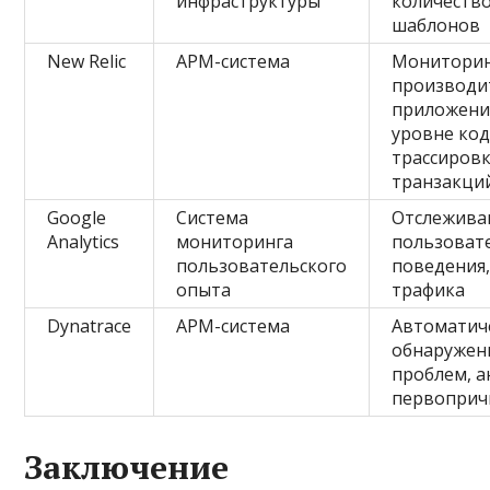
инфраструктуры
количеств
шаблонов
New Relic
APM-система
Монитори
производи
приложени
уровне код
трассиров
транзакци
Google
Система
Отслежива
Analytics
мониторинга
пользоват
пользовательского
поведения,
опыта
трафика
Dynatrace
APM-система
Автоматич
обнаружен
проблем, а
первоприч
Заключение