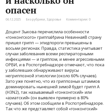
и насколько он
опасен
06.12.2025
Без рубрики
,
Здоровье
Комментарии: 0
Доцент Зыкова перечислила особенности
«гонконгского» гриппаИрина НевиннаяВ страну
пришел грипп — эпидпороги превышены в
восьми регионах. Правда, статистика учитывает
случаи заболевания всеми респираторными
инфекциями — и гриппом, и менее агрессивными
ОРВИ, и в Роспотребнадзоре отмечают, что пока
у заболевших обнаруживают вирусы
негриппозной этиологии (около 60% случаев).
Зато уже понятно, что из гриппозных штаммов
доминировать нынешней зимой будет грипп А
(H3N2), так называемый «гонконгский» или
«азиатский» (он выявлен примерно в 80%
случаев). Об этом сообщили в Роспотребнадзоре.
Так что же представляет собой «гонконгский»