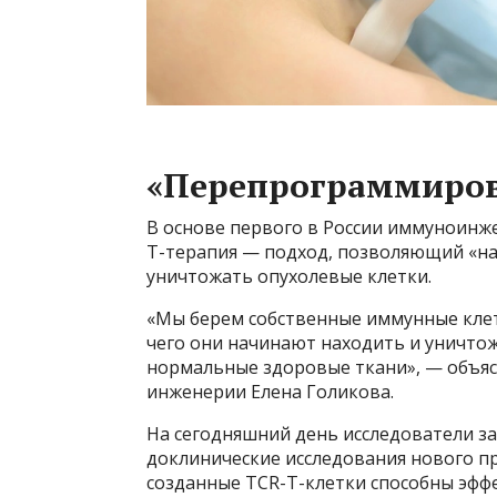
«Перепрограммиров
В основе первого в России иммуноинж
T-терапия — подход, позволяющий «на
уничтожать опухолевые клетки.
«Мы берем собственные иммунные клет
чего они начинают находить и уничто
нормальные здоровые ткани», — объя
инженерии Елена Голикова.
На сегодняшний день исследователи з
доклинические исследования нового пр
созданные TCR-T-клетки способны эфф