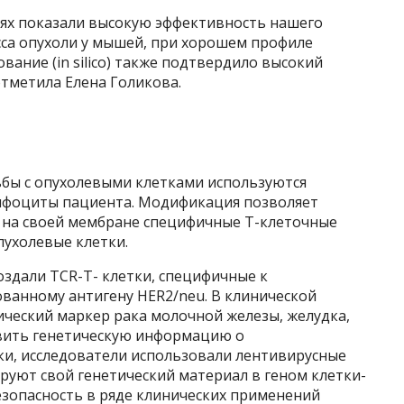
ях показали высокую эффективность нашего
сса опухоли у мышей, при хорошем профиле
ание (in silico) также подтвердило высокий
тметила Елена Голикова.
ьбы с опухолевыми клетками используются
фоциты пациента. Модификация позволяет
 на своей мембране специфичные Т-клеточные
пухолевые клетки.
здали TCR-Т- клетки, специфичные к
ванному антигену HER2/neu. В клинической
ический маркер рака молочной железы, желудка,
авить генетическую информацию о
ки, исследователи использовали лентивирусные
руют свой генетический материал в геном клетки-
безопасность в ряде клинических применений