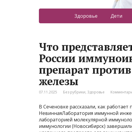
Здоровье
Дети
Что представляе
России иммунои
препарат против
железы
07.11.2025
Без рубрики
,
Здоровье
Комментари
В Сеченовке рассказали, как работае
НевиннаяЛаборатория иммунной инжен
лабораторией молекулярной иммуноло
иммунологии (Новосибирск) завершили