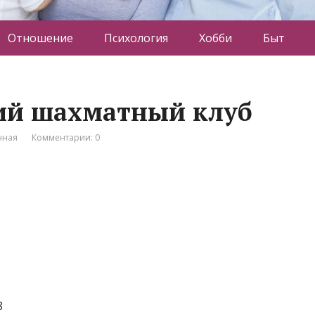
Отношение
Психология
Хобби
Быт
ский шахматный клуб
чная
Комментарии: 0
8