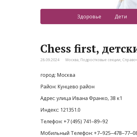
Здоровье
Дети
Chess first, дет
28.09.2024
Москва
,
Подростковые секции
,
Справо
город: Москва
Район: Кунцево район
Адрес: улица Ивана Франко, 38 к1
Индекс: 121351.0
Телефон: +7 (495) 741‒89‒92
Мобильный Телефон: +7‒925‒478‒77‒0