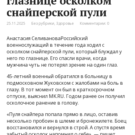
глазнице осколком
снайперской пули
25.11.2025
Без рубрики
,
Здоровье
Комментарии: 0
Анастасия СеливановаРоссийский
военнослужащий в течение года ходил с
осколком снайперской пули, который блуждал у
него по глазнице. Его спасли врачи, когда
мужчина чуть не потерял зрение на один глаз.
45-летний военный обратился в больницу в
подмосковном Жуковском с жалобами на боль в
глазу. В тот момент он был в краткосрочном
отпуске, выяснил MK.RU. Годом ранее он получил
осколочное ранение в голову.
«Пуля снайпера попала прямо в лицо, оставив
несколько пробоин в шлеме и бронежилете. Боец
восстановился и вернулся в строй. А спустя время
забытый осколок напомнил о себе», — пишет