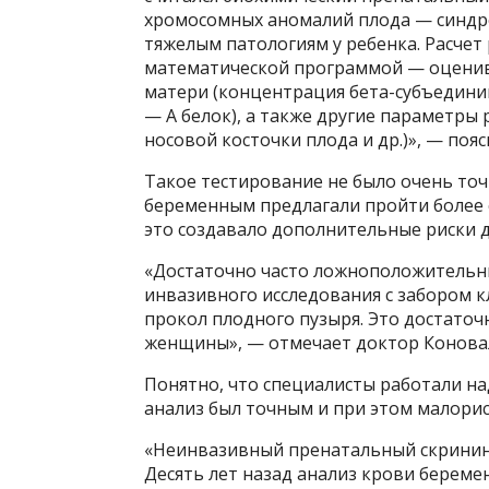
хромосомных аномалий плода — синдро
тяжелым патологиям у ребенка. Расчет
математической программой — оценив
матери (концентрация бета-субъедини
— А белок), а также другие параметры р
носовой косточки плода и др.)», — поя
Такое тестирование не было очень точ
беременным предлагали пройти более с
это создавало дополнительные риски д
«Достаточно часто ложноположительн
инвазивного исследования с забором к
прокол плодного пузыря. Это достаточ
женщины», — отмечает доктор Конова
Понятно, что специалисты работали на
анализ был точным и при этом малори
«Неинвазивный пренатальный скрининг
Десять лет назад анализ крови берем