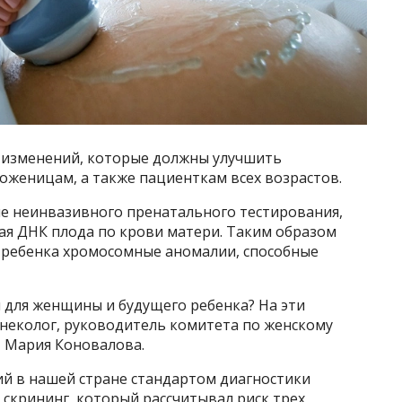
 изменений, которые должны улучшить
женицам, а также пациенткам всех возрастов.
е неинвазивного пренатального тестирования,
ая ДНК плода по крови матери. Таким образом
о ребенка хромосомные аномалии, способные
н для женщины и будущего ребенка? На эти
инеколог, руководитель комитета по женскому
 Мария Коновалова.
ий в нашей стране стандартом диагностики
скрининг, который рассчитывал риск трех