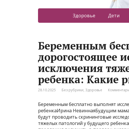
Здоровье
Дети
Беременным бес
дорогостоящее и
исключения тяже
ребенка: Какие р
28.10.2025
Без рубрики
,
Здоровье
Комментари
Беременным бесплатно выполнят иссле
ребенкаИрина НевиннаяБудущим мамам
будут проводить скрининговые исслед
тяжелых патологий у будущего ребенк