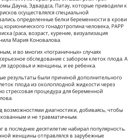
мы Дауна, Эдвардса, Патау, которые приводили к
 рисков осуществлялся специальной
ались определенные белки беременности в крови
ц хорионического гонадотропина человека, РАРР
иска (раса, возраст, курение, визуализация
снила Мария Коновалова.
ным, и во многих «пограничных» случаях
ерьезное обследование с забором клеток плода. А
ля здоровья и женщины, и ее ребенка.
ые результаты были причиной дополнительного
леток плода из околоплодной жидкости через
но стрессовая процедура для беременной
лова.
д возможностями диагностики, добиваясь, чтобы
скованным и не травматичным.
 в последнее десятилетие набирал популярность.
енной женщины отправлялся в зарубежные