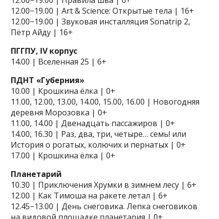
12.00−19.00 | Правила шва | 6+
12.00−19.00 | Art & Science: Открытые тела | 16+
12.00−19.00 | Звуковая инсталляция Sonatrip 2,
Пётр Айду | 16+
ПГГПУ, IV корпус
14.00 | Вселенная 25 | 6+
ПДНТ «Губерния»
10.00 | Крошкина ёлка | 0+
11.00, 12.00, 13.00, 14.00, 15.00, 16.00 | Новогодняя
деревня Морозовка | 0+
11.00, 14.00 | Двенадцать пассажиров | 0+
14.00, 16.30 | Раз, два, три, четыре… семь! или
История о рогатых, колючих и пернатых | 0+
17.00 | Крошкина ёлка | 0+
Планетарий
10.30 | Приключения Хрумки в зимнем лесу | 6+
12.00 | Как Тимоша на ракете летал | 6+
12.45−13.00 | День снеговика. Лепка снеговиков
на видовой площадке планетария | 0+